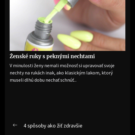
Ženské ruky s peknými nechtami
V minulosti ženy nemali možnosť si upravovať svoje
nechty na rukách inak, ako klasickým lakom, ktorý
museli dlhú dobu nechať schnúť...
Navigace
4 spôsoby ako žiť zdravšie
Previous
pro