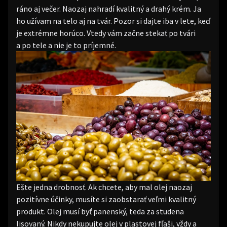
ráno aj večer. Naozaj nahradí kvalitný a drahý krém. Ja
ho užívam na telo aj na tvár. Pozor si dajte iba v lete, keď
je extrémne horúco. Vtedy vám začne stekať po tvári
a po tele a nie je to príjemné.
Ešte jedna drobnosť. Ak chcete, aby mal olej naozaj
pozitívne účinky, musíte si zaobstarať veľmi kvalitný
produkt. Olej musí byť panenský, teda za studena
lisovaný. Nikdy nekupujte olej v plastovej fľaši, vždy a