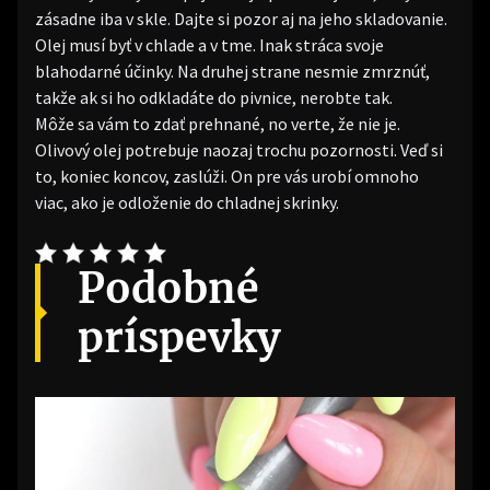
zásadne iba v skle. Dajte si pozor aj na jeho skladovanie.
Olej musí byť v chlade a v tme. Inak stráca svoje
blahodarné účinky. Na druhej strane nesmie zmrznúť,
takže ak si ho odkladáte do pivnice, nerobte tak.
Môže sa vám to zdať prehnané, no verte, že nie je.
Olivový olej potrebuje naozaj trochu pozornosti. Veď si
to, koniec koncov, zaslúži. On pre vás urobí omnoho
viac, ako je odloženie do chladnej skrinky.
Podobné
príspevky