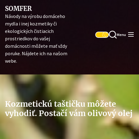
Skip
SOMFER
to
Návody na výrobu domáceho
the
mydla i inej kozmetiky či
content
ekologických čistiacich
Menu
prostriedkov do vašej
domácnosti môžete mať vždy
poruke. Nájdete ich na našom
webe.
Kozmetickú taštičku môžete
vyhodiť. Postačí vám olivový olej