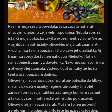
Raz mi moja sestra povedala, že sa začala natierať
olivovým olejom a že je veľmi spokojná. Nebola som si
istá, či moja pokožka takýto experiment zvládne. Viete,
v tej dobe neboli účinky olivového oleja tak známe. Ani
v kuchyni sa tak nepoužíval. Išlo o také jeho začiatky. Aj
k nám sa vtedy dostal len náhodou. Niekoľko fľašiek
nám doniesli známy z dovolenky. Nakoniec som to riskla
a olivový olej vysúšala. Výsledok bol asi taký, že ho na
tento účel používam dodnes.
Olivový lej neupcháva póry, hydratuje pokožku do hĺbky,
má antioxidačné účinky, regeneruje bunky čím pleť
zároveň omladzuje, taktiež zabraňuje bunkám starnúť
a takto by som mohla ešte veľmi dlho pokračovať.
Olivový olej je naozaj zázrak. Môžem to len potvrdiť
a vrelo vám ho odporučiť. Môžete ho užívať každý deň,