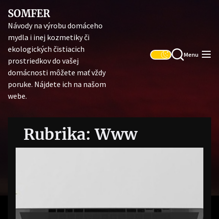
Skip
SOMFER
to
Návody na výrobu domáceho
the
mydla i inej kozmetiky či
content
ekologických čistiacich
Menu
prostriedkov do vašej
domácnosti môžete mať vždy
poruke. Nájdete ich na našom
webe.
Rubrika:
Www