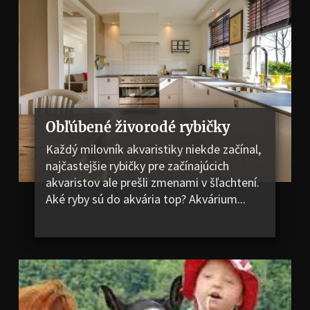
Obľúbené živorodé rybičky
Každý milovník akvaristiky niekde začínal,
najčastejšie rybičky pre začínajúcich
akvaristov ale prešli zmenami v šľachtení.
Aké ryby sú do akvária top? Akvárium...