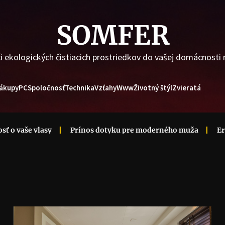
SOMFER
i ekologických čistiacich prostriedkov do vašej domácnosti
ákupy
PC
Spoločnosť
Technika
Vzťahy
Www
Životný štýl
Zvieratá
vaše vlasy
Prínos dotyku pre moderného muža
Erotika