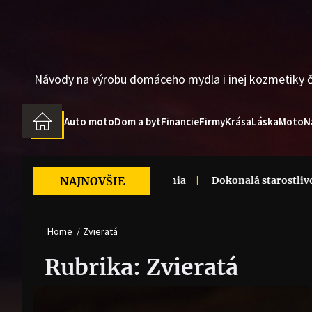
Skip
to
the
content
Návody na výrobu domáceho mydla i inej kozmetiky č
Auto moto
Dom a byt
Financie
Firmy
Krása
Láska
Moto
N
á bielizeň, ktorá nádherne vonia
NAJNOVŠIE
Dokonalá starostlivosť o 
Home
Zvieratá
Rubrika:
Zvieratá