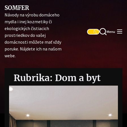
Skip
SOMFER
to
Návody na výrobu domáceho
the
mydla i inej kozmetiky či
content
ekologických čistiacich
Menu
prostriedkov do vašej
domácnosti môžete mať vždy
poruke. Nájdete ich na našom
webe.
Rubrika:
Dom a byt