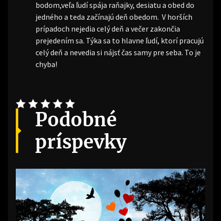
bodom,veľa ľudí spája raňajky, desiatu a obed do
jedného a teda začínajú deň obedom. V horších
prípadoch nejedia celý deň a večer zakončia
prejedením sa. Týka sa to hlavne ľudí, ktorí pracujú
celý deň a nevedia si nájsť čas samy pre seba. To je
chyba!
Podobné
príspevky