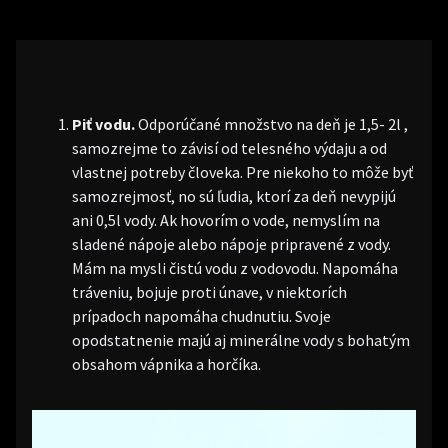
Piť vodu.
Odporúčané množstvo na deň je 1,5- 2l ,
samozrejme to závisí od telesného výdaju a od
vlastnej potreby človeka. Pre niekoho to môže byť
samozrejmosť, no sú ľudia, ktorí za deň nevypijú
ani 0,5l vody. Ak hovorím o vode, nemyslím na
sladené nápoje alebo nápoje pripravené z vody.
Mám na mysli čistú vodu z vodovodu. Napomáha
tráveniu, bojuje proti únave, v niektorích
prípadoch napomáha chudnutiu. Svoje
opodstatnenie majú aj minerálne vody s bohatým
obsahom vápnika a horčíka.