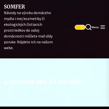
Skip
SOMFER
to
Návody na výrobu domáceho
the
mydla i inej kozmetiky či
content
ekologických čistiacich
Menu
prostriedkov do vašej
domácnosti môžete mať vždy
poruke. Nájdete ich na našom
webe.
4 spôsoby ako žiť zdravšie