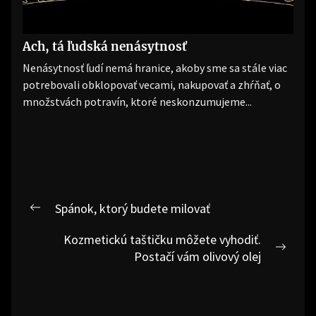
Ach, tá ľudská nenásytnosť
Nenásytnosť ľudí nemá hranice, akoby sme sa stále viac
potrebovali obklopovať vecami, nakupovať a zhŕňať, o
množstvách potravín, ktoré neskonzumujeme...
Navigace
Spánok, ktorý budete milovať
Previous
pro
post:
Kozmetickú taštičku môžete vyhodiť.
příspěvek
Next
Postačí vám olivový olej
post: