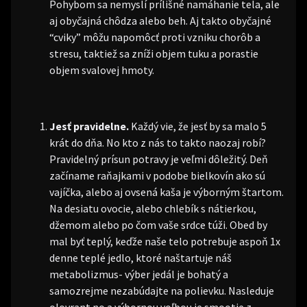
Pohybom sa nemyslí prílišné namáhanie tela, ale
aj obyčajná chôdza alebo beh. Aj takto obyčajné
“cviky” môžu napomôcť proti vzniku chorôb a
stresu, taktiež sa zníži objem tuku a porastie
objem svalovej hmoty.
Jesť pravidelne.
Každý vie, že jesť by sa malo 5
krát do dňa. No kto z nás to takto naozaj robí?
Pravidelný prísun potravy je veľmi dôležitý. Deň
začíname raňajkami v podobe bielkovín ako sú
vajíčka, alebo aj ovsená kaša je výborným štartom.
Na desiatu ovocie, alebo chlebík s nátierkou,
džemom alebo po čom vaše srdce túži. Obed by
mal byť teplý, keďže naše telo potrebuje aspoň 1x
denne teplé jedlo, ktoré naštartuje náš
metabolizmus- výber jedál je bohatý a
samozrejme nezabúdajte na polievku. Nasleduje