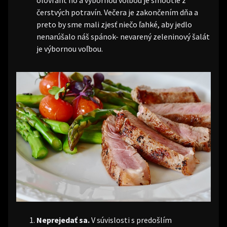
olovrant no a výbornou voľbou je smootie z
čerstvých potravín. Večera je zakončením dňa a
preto by sme mali zjesť niečo ľahké, aby jedlo
nenarúšalo náš spánok- nevarený zeleninový šalát
je výbornou voľbou.
Neprejedať sa.
V súvislosti s predošlím