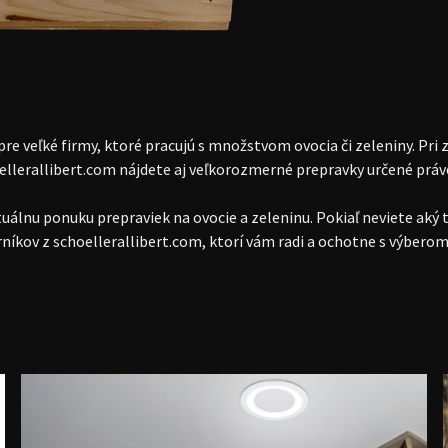
re veľké firmy, ktoré pracujú s množstvom ovocia či zeleniny. Pri
ellerallibert.com nájdete aj veľkorozmerné prepravky určené práv
tuálnu ponuku prepraviek na ovocie a zeleninu. Pokiaľ neviete aký t
orníkov z schoellerallibert.com, ktorí vám radi a ochotne s výber