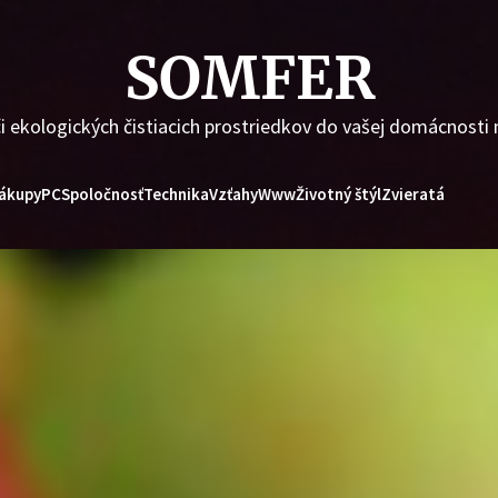
SOMFER
i ekologických čistiacich prostriedkov do vašej domácnosti
ákupy
PC
Spoločnosť
Technika
Vzťahy
Www
Životný štýl
Zvieratá