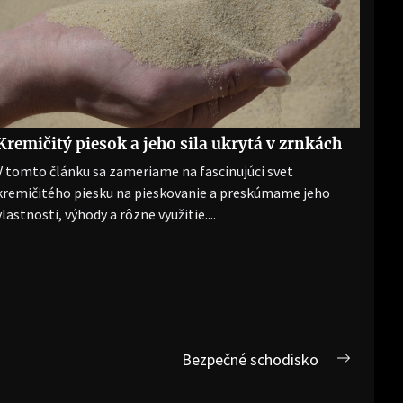
Kremičitý piesok a jeho sila ukrytá v zrnkách
V tomto článku sa zameriame na fascinujúci svet
kremičitého piesku na pieskovanie a preskúmame jeho
vlastnosti, výhody a rôzne využitie....
Bezpečné schodisko
Next
post: