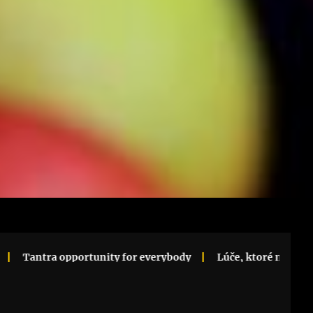
pportunity for everybody
Lúče, ktoré menia priestor na zá