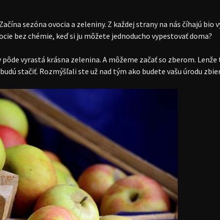
Začína sezóna ovocia a zeleniny. Z každej strany na nás číhajú bio 
vocie bez chémie, keď si ju môžete jednoducho vypestovať doma?
 pôde vyrastá krásna zelenina. A môžeme začať so zberom. Lenže t
dú stačiť. Rozmýšľali ste už nad tým ako budete vašu úrodu zbier