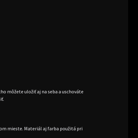
ho môžete uložiť aj na seba a uschováte
ť.
m mieste. Materiál aj farba použitá pri