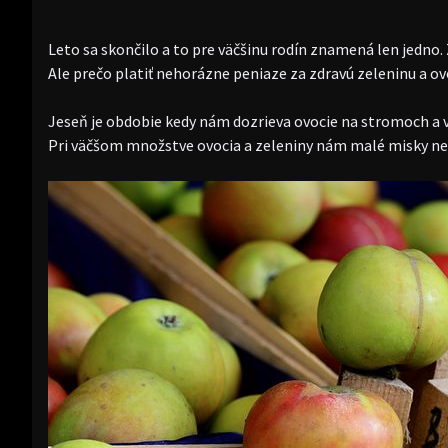
Leto sa skončilo a to pre väčšinu rodín znamená len jedno. 
Ale prečo platiť nehorázne peniaze za zdravú zeleninu a o
Jeseň je obdobie kedy nám dozrieva ovocie na stromoch a v
Pri väčšom množstve ovocia a zeleniny nám malé misky nebu