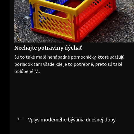
Nechajte potraviny dýchať
Sú to také malé nenápadné pomocníčky, ktoré udržujú
poriadok tam všade kde je to potrebné, preto sú také
obľúbené. V...
Navigace
Vplyv moderného bývania dnešnej doby
Previous
pro
post: