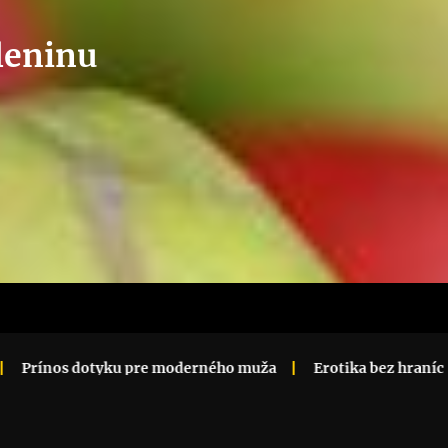
leninu
tyku pre moderného muža
Erotika bez hraníc
Tantra o