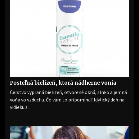
Posteľná bielizeň, ktorá nádherne vonia
Čerstvo vypraná bielizeň, otvorené okná, slnko a jemná
vôňa vo vzduchu. Čo vám to pripomína? Idylický deň na
vidieku s...