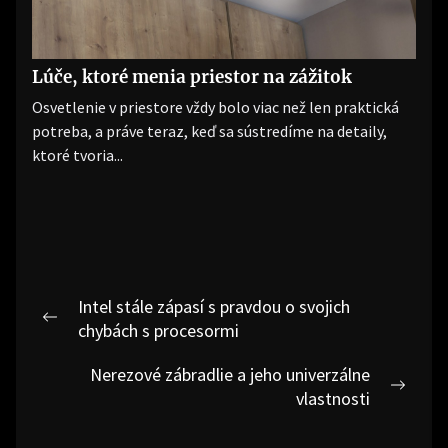
Lúče, ktoré menia priestor na zážitok
Osvetlenie v priestore vždy bolo viac než len praktická
potreba, a práve teraz, keď sa sústredíme na detaily,
ktoré tvoria...
Navigace
Intel stále zápasí s pravdou o svojich
pro
Previous
chybách s procesormi
post:
příspěvek
Nerezové zábradlie a jeho univerzálne
Next
vlastnosti
post: