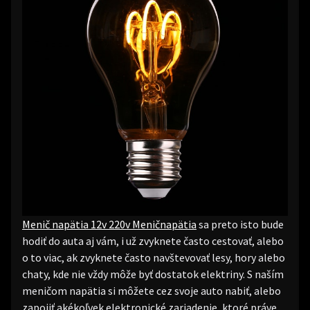
Menič napätia 12v 220v Meničnapätia
sa preto isto bude
hodiť do auta aj vám, i už zvyknete často cestovať, alebo
o to viac, ak zvyknete často navštevovať lesy, hory alebo
chaty, kde nie vždy môže byť dostatok elektriny. S naším
meničom napätia si môžete cez svoje auto nabiť, alebo
zapojiť akékoľvek elektronické zariadenie, ktoré práve