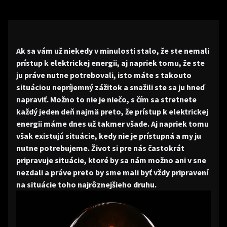
Ak sa vám už niekedy v minulosti stalo, že ste nemali
prístup k elektrickej energii, aj napriek tomu, že ste
ju práve nutne potrebovali, isto máte s takouto
situáciou nepríjemný zážitok a snažili ste sa ju hneď
napraviť. Možno to nie je niečo, s čím sa stretnete
každý jeden deň najmä preto, že prístup k elektrickej
energii máme dnes už takmer všade. Aj napriek tomu
však existujú situácie, kedy nie je prístupná a my ju
nutne potrebujeme. Život si pre nás častokrát
pripravuje situácie, ktoré by sa nám možno ani v sne
nezdali a práve preto by sme mali byť vždy pripravení
na situácie toho najrôznejšieho druhu.