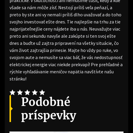
praktické. V skutočnosti ani nemusíme tušiť, kedy a kde
všade sa nám môže zísť. Nestojí príliš veľa peňazí, a
preto by ste ani vy nemali príliš dlho uvažovať a do toho
svojho investovať ešte dnes. Tie najlepšie na trhu za tie
najprijateľnejšie ceny nájdete iba u nás. Neuvažujte viac
preto ani sekundu navyše ale zakúpte si ten svoj ešte
dnes a buďte už zajtra pripravení na všetky situácie, čo
vám život zajtrajšia prinesie. Majte ho vždy po ruke, vo
svojom aute a nemusíte sa viac báť, že vás nedostupnosť
elektrickej energie viac niekde prekvapí! Pre prehľadné a
rýchle vyhľadávanie meničov napätia navštívte našu
stránku!
Podobné
príspevky