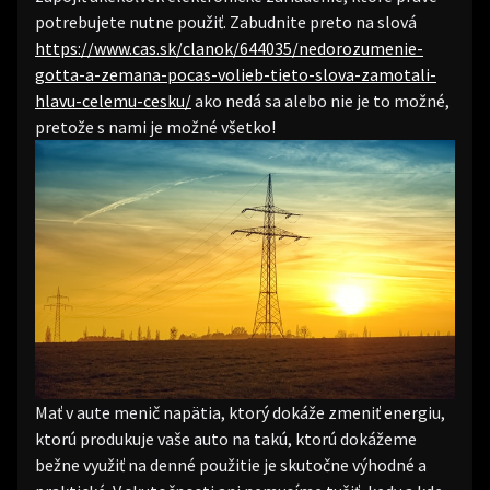
potrebujete nutne použiť. Zabudnite preto na slová
https://www.cas.sk/clanok/644035/nedorozumenie-
gotta-a-zemana-pocas-volieb-tieto-slova-zamotali-
hlavu-celemu-cesku/
ako nedá sa alebo nie je to možné,
pretože s nami je možné všetko!
Mať v aute menič napätia, ktorý dokáže zmeniť energiu,
ktorú produkuje vaše auto na takú, ktorú dokážeme
bežne využiť na denné použitie je skutočne výhodné a