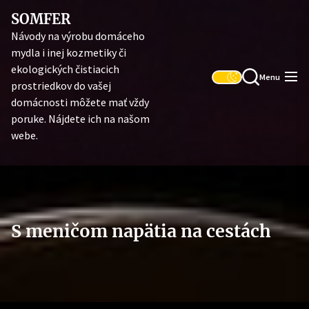
Skip
SOMFER
to
Návody na výrobu domáceho
the
mydla i inej kozmetiky či
content
ekologických čistiacich
Menu
prostriedkov do vašej
domácnosti môžete mať vždy
poruke. Nájdete ich na našom
webe.
S meničom napätia na cestách