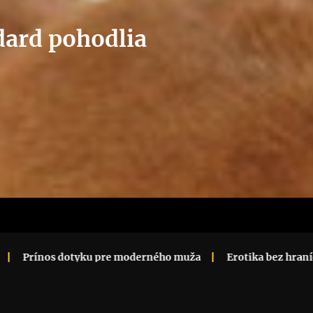
dard pohodlia
ku pre moderného muža
Erotika bez hraníc
Tantra opp