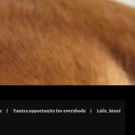
ortunity for everybody
Lúče, ktoré menia priestor na záži