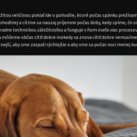
žitou veličinou pokiaľ ide o pohodlie, ktoré počas spánku prežívam
pohodlnej a cítime sa naozaj príjemne počas doby, kedy spíme, čo 
hradne technickou záležitosťou a funguje v ňom oveľa viac proceso
 sa môžeme občas cítiť dobre inokedy sa znova cítiť dobre nemusím
ejší, aby sme zaspali rýchlejšie a aby sme sa počas noci menej bud