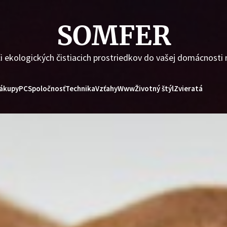
SOMFER
i ekologických čistiacich prostriedkov do vašej domácnosti
ákupy
PC
Spoločnosť
Technika
Vzťahy
Www
Životný štýl
Zvieratá