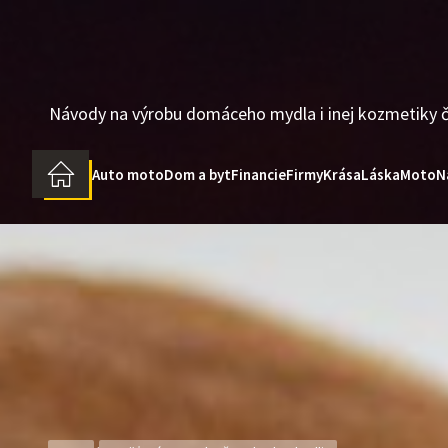
Skip
to
the
content
Návody na výrobu domáceho mydla i inej kozmetiky č
Auto moto
Dom a byt
Financie
Firmy
Krása
Láska
Moto
N