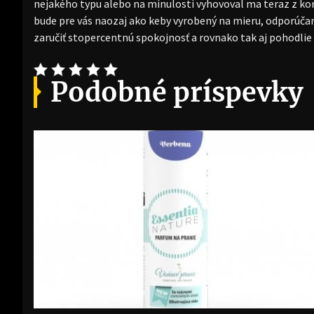
nejakého typu alebo na minulosti vyhovoval ma teraz z kom
bude pre vás naozaj ako keby vyrobený na mieru, odporúč
zaručiť stopercentnú spokojnosť a rovnako tak aj pohodlie 
Podobné príspevky