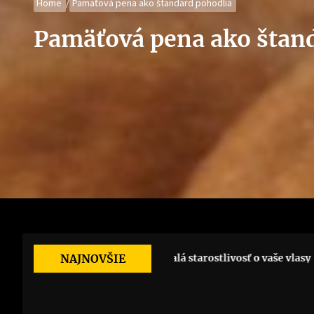
Home
Pamäťová pena ako štandard pohodlia
Pamäťová pena ako štan
 vonia
Dokonalá starostlivosť o vaše vlasy
NAJNOVŠIE
Prínos doty