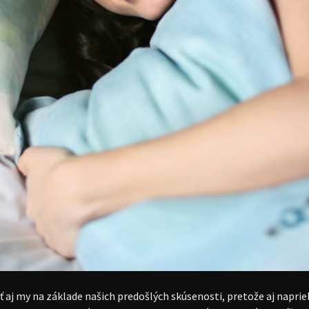
ť aj my na základe našich predošlých skúsenosti, pretože aj napr