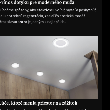
Prínos dotyku pre moderného muža
Hľadáme spôsoby, ako efektívne uvoľniť myseľ a poskytnúť
telu potrebnú regeneráciu, zatiaľ čo erotická masáž
Bratislavatantra je jedným z najlepších...
Lúče, ktoré menia priestor na zážitok