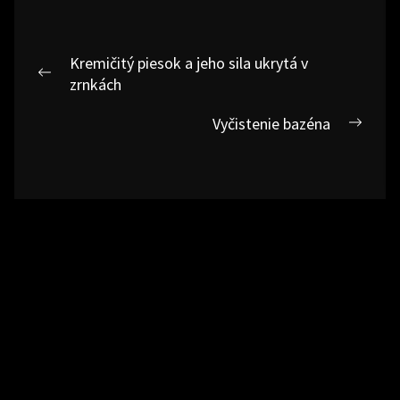
Navigace
Kremičitý piesok a jeho sila ukrytá v
pro
Previous
zrnkách
post:
příspěvek
Vyčistenie bazéna
Next
post:
Copyright © 2026
Somfer.
© Somfer.sk
Theme: NewsFor By
Themeinwp.
Powered by
WordPress.