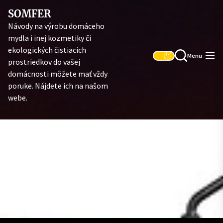
Skip
SOMFER
to
Návody na výrobu domáceho
the
mydla i inej kozmetiky či
content
ekologických čistiacich
Menu
prostriedkov do vašej
domácnosti môžete mať vždy
poruke. Nájdete ich na našom
webe.
Rôzne druhy motocyklov